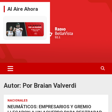
Saltar
al
Al Aire Ahora
contenido
La Radio De Tu Ciudad
Radio Bella Vista 92.1
Autor:
Por Braian Valverdi
NACIONALES
NEUMÁTICOS: EMPRESARIOS Y GREMIO