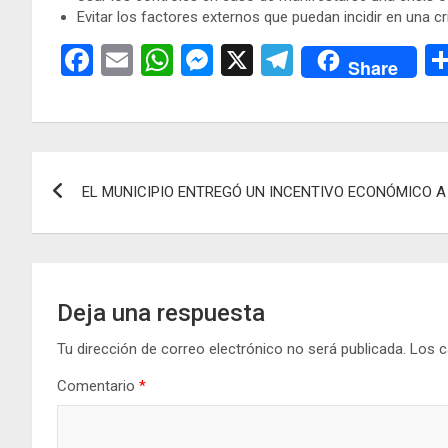
Evitar los factores externos que puedan incidir en una c
F
E
W
M
X
T
Share
a
m
h
es
el
ce
ail
at
se
e
b
s
n
gr
Navegación
o
A
g
a
EL MUNICIPIO ENTREGÓ UN INCENTIVO ECONÓMICO 
de
o
p
er
m
k
p
entradas
Deja una respuesta
Tu dirección de correo electrónico no será publicada.
Los c
Comentario
*