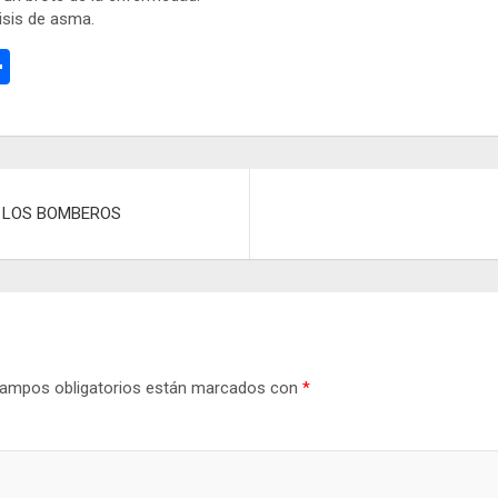
risis de asma.
C
o
m
p
ar
A LOS BOMBEROS
tir
ampos obligatorios están marcados con
*