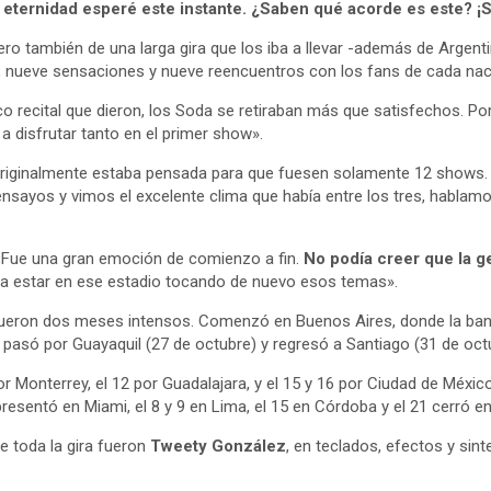
a eternidad esperé este instante. ¿Saben qué acorde es este? ¡S
imero también de una larga gira que los iba a llevar -además de Argen
s, nueve sensaciones y nueve reencuentros con los fans de cada na
o recital que dieron, los Soda se retiraban más que satisfechos. Por 
 a disfrutar tanto en el primer show».
originalmente estaba pensada para que fuesen solamente 12 shows.
sayos y vimos el excelente clima que había entre los tres, hablam
: «Fue una gran emoción de comienzo a fin.
No podía creer que la g
er a estar en ese estadio tocando de nuevo esos temas».
ron dos meses intensos. Comenzó en Buenos Aires, donde la banda 
, pasó por Guayaquil (27 de octubre) y regresó a Santiago (31 de oct
or Monterrey, el 12 por Guadalajara, y el 15 y 16 por Ciudad de Méxi
presentó en Miami, el 8 y 9 en Lima, el 15 en Córdoba y el 21 cerró e
 toda la gira fueron
Tweety González
, en teclados, efectos y sin