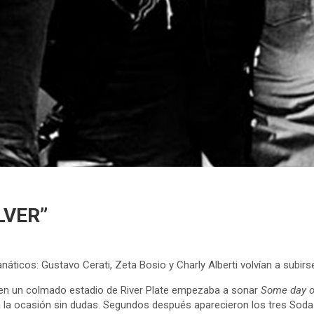
LVER”
anáticos: Gustavo Cerati, Zeta Bosio y Charly Alberti volvían a subi
n un colmado estadio de River Plate empezaba a sonar
Some day o
a la ocasión sin dudas. Segundos después aparecieron los tres Sod