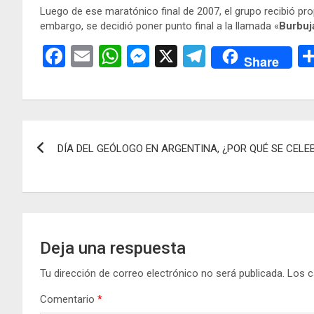
Luego de ese maratónico final de 2007, el grupo recibió pro
embargo, se decidió poner punto final a la llamada «
Burbuj
F
E
W
M
X
T
Share
a
m
h
es
el
ce
ail
at
se
e
b
s
n
gr
Navegación
o
A
g
a
DÍA DEL GEÓLOGO EN ARGENTINA, ¿POR QUÉ SE CELE
de
o
p
er
m
k
p
entradas
Deja una respuesta
Tu dirección de correo electrónico no será publicada.
Los c
Comentario
*