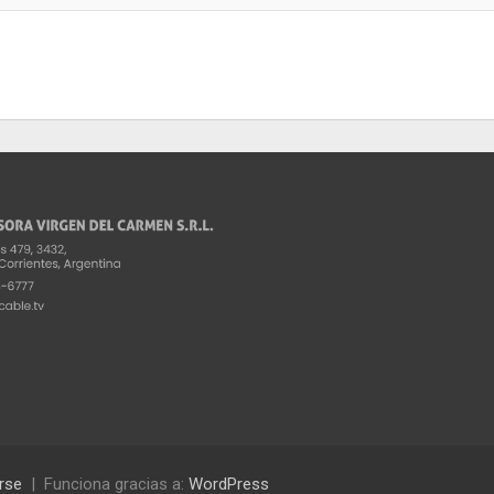
rse
Funciona gracias a:
WordPress