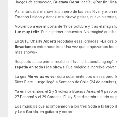
J
uegos de seducción
,
Gustavo Cerati
decía: «
¡Por fin! Un
Así arrancaba el show. El primero de los seis River y el pr
Estados Unidos y Venezuela. Nueve países, nueve historia
Volviendo a ese importante 19 de octubre y, tras el magnífic
fue muy feliz
. Fue el primer encuentro. No imaginé que iba
En 2013,
Charly Alberti
recodaba esas jornadas: «La gira 
llevaríamos
entre nosotros. Una vez que empezamos los en
más shows».
Respecto a ese primer recital en River, el baterista agregó
repetía en todos los shows
. Fue mágico e increíble volv
La gira
Me verás volver
duró solamente dos meses pero fue
River Plate. Luego llegó a Santiago de Chile (24 de octubre)
Ya en noviembre, el 2 y 3 volvió a Buenos Aires, el 9 pasó p
27 Panamá y el 29 Caracas. El 4 y 5 de diciembre el trío se 
Los músicos que acompañaron a los tres Soda a lo largo de
y
Leo García
, en guitarra y coros.