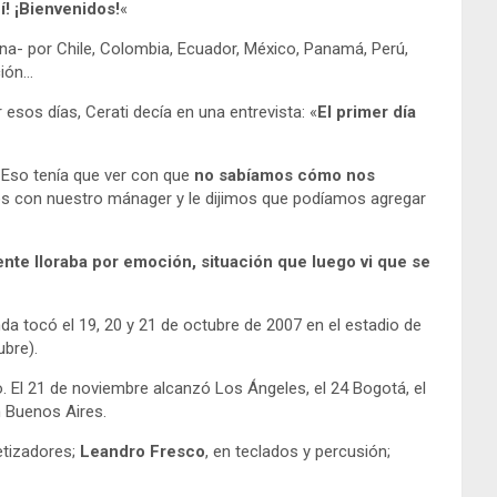
í! ¡Bienvenidos!
«
tina- por Chile, Colombia, Ecuador, México, Panamá, Perú,
ción…
esos días, Cerati decía en una entrevista: «
El primer día
 Eso tenía que ver con que
no sabíamos cómo nos
os con nuestro mánager y le dijimos que podíamos agregar
ente lloraba por emoción, situación que luego vi que se
tocó el 19, 20 y 21 de octubre de 2007 en el estadio de
ubre).
co. El 21 de noviembre alcanzó Los Ángeles, el 24 Bogotá, el
n Buenos Aires.
tetizadores;
Leandro Fresco
, en teclados y percusión;