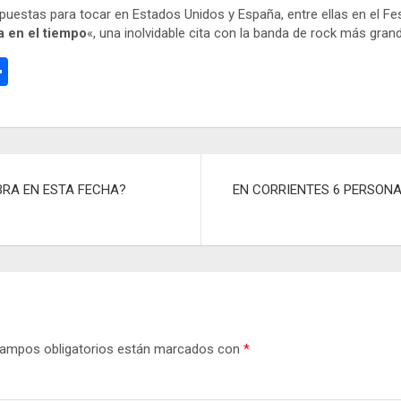
puestas para tocar en Estados Unidos y España, entre ellas en el Fe
a en el tiempo
«, una inolvidable cita con la banda de rock más grand
C
o
m
p
ar
BRA EN ESTA FECHA?
EN CORRIENTES 6 PERSON
tir
ampos obligatorios están marcados con
*