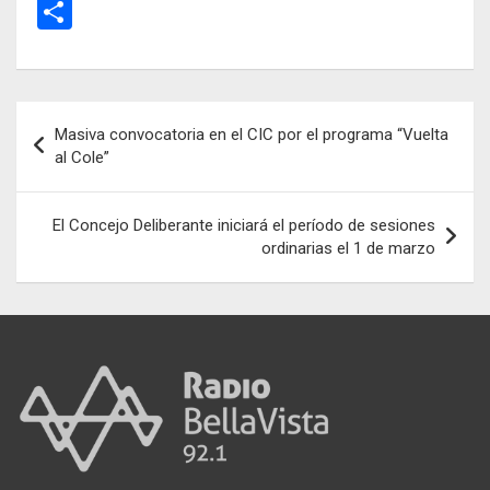
a
m
h
es
el
C
ce
ail
at
se
e
o
b
s
n
gr
m
o
A
g
a
p
Navegación
Masiva convocatoria en el CIC por el programa “Vuelta
o
p
er
m
ar
de
al Cole”
k
p
tir
entradas
El Concejo Deliberante iniciará el período de sesiones
ordinarias el 1 de marzo