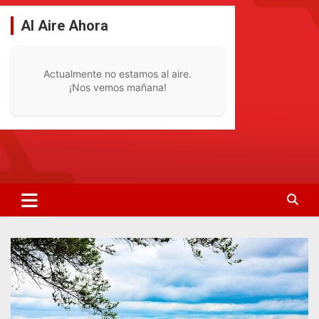
Saltar
al
Al Aire Ahora
contenido
Actualmente no estamos al aire.
¡Nos vemos mañana!
La Radio De Tu Ciudad
Radio Bella Vista 92.1