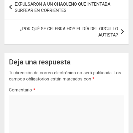
EXPULSARON A UN CHAQUEÑO QUE INTENTABA
o
p
er
m
ar
de
SURFEAR EN CORRIENTES
k
p
tir
entradas
¿POR QUÉ SE CELEBRA HOY EL DÍA DEL ORGULLO
AUTISTA?
Deja una respuesta
Tu dirección de correo electrónico no será publicada.
Los
campos obligatorios están marcados con
*
Comentario
*