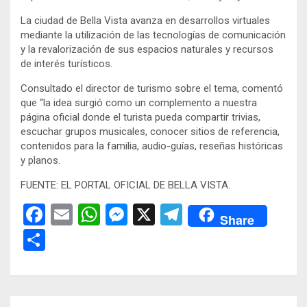
La ciudad de Bella Vista avanza en desarrollos virtuales
mediante la utilización de las tecnologías de comunicación
y la revalorización de sus espacios naturales y recursos
de interés turísticos.
Consultado el director de turismo sobre el tema, comentó
que “la idea surgió como un complemento a nuestra
página oficial donde el turista pueda compartir trivias,
escuchar grupos musicales, conocer sitios de referencia,
contenidos para la familia, audio-guías, reseñas históricas
y planos.
FUENTE: EL PORTAL OFICIAL DE BELLA VISTA.
F
E
W
M
X
T
Share
a
m
h
es
el
C
ce
ail
at
se
e
o
b
s
n
gr
m
o
A
g
a
p
Navegación