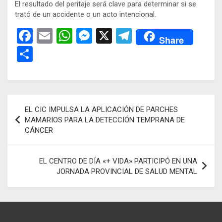
El resultado del peritaje será clave para determinar si se
trató de un accidente o un acto intencional.
F
E
W
M
X
T
Share
a
m
h
es
el
C
ce
ail
at
se
e
o
b
s
n
gr
m
o
A
g
a
p
Navegación
EL CIC IMPULSA LA APLICACIÓN DE PARCHES
o
p
er
m
ar
de
MAMARIOS PARA LA DETECCIÓN TEMPRANA DE
k
p
tir
CÁNCER
entradas
EL CENTRO DE DÍA «+ VIDA» PARTICIPÓ EN UNA
JORNADA PROVINCIAL DE SALUD MENTAL