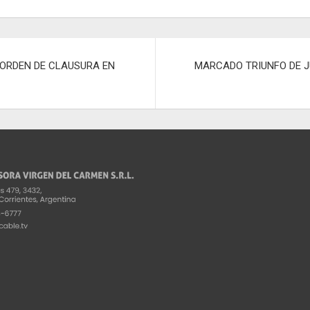
m
p
ar
 ORDEN DE CLAUSURA EN
MARCADO TRIUNFO DE J
tir