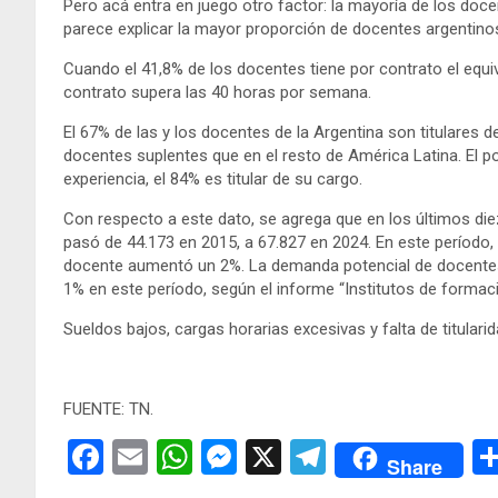
Pero acá entra en juego otro factor: la mayoría de los doce
parece explicar la mayor proporción de docentes argentino
Cuando el 41,8% de los docentes tiene por contrato el equiv
contrato supera las 40 horas por semana.
El 67% de las y los docentes de la Argentina son titulares 
docentes suplentes que en el resto de América Latina. El p
experiencia, el 84% es titular de su cargo.
Con respecto a este dato, se agrega que en los últimos die
pasó de 44.173 en 2015, a 67.827 en 2024. En este período,
docente aumentó un 2%. La demanda potencial de docentes t
1% en este período, según el informe “Institutos de formaci
Sueldos bajos, cargas horarias excesivas y falta de titular
FUENTE: TN.
F
E
W
M
X
T
Share
a
m
h
es
el