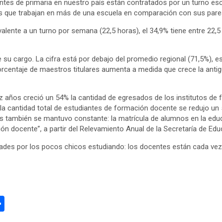
ntes de primaria en nuestro país están contratados por un turno escol
s que trabajan en más de una escuela en comparación con sus pares
alente a un turno por semana (22,5 horas), el 34,9% tiene entre 22,5
de su cargo. La cifra está por debajo del promedio regional (71,5%), 
orcentaje de maestros titulares aumenta a medida que crece la antig
z años creció un 54% la cantidad de egresados de los institutos de f
 la cantidad total de estudiantes de formación docente se redujo un
ambién se mantuvo constante: la matrícula de alumnos en la educac
ón docente”, a partir del Relevamiento Anual de la Secretaría de Edu
idades por los pocos chicos estudiando: los docentes están cada vez
C
o