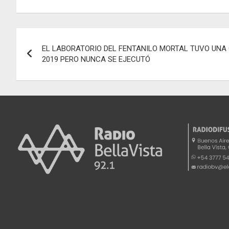
ce
ail
at
se
e
b
s
n
gr
Navegación
o
A
g
a
EL LABORATORIO DEL FENTANILO MORTAL TUVO UNA
de
o
p
er
m
2019 PERO NUNCA SE EJECUTÓ
k
p
entradas