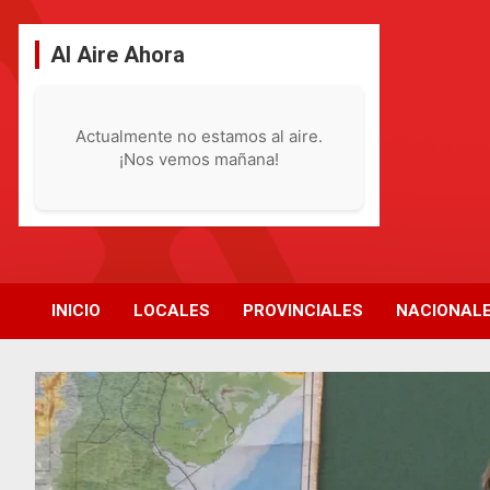
Saltar
al
Al Aire Ahora
contenido
Actualmente no estamos al aire.
¡Nos vemos mañana!
INICIO
LOCALES
PROVINCIALES
NACIONAL