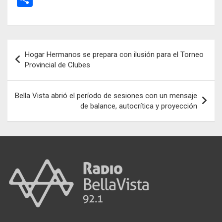
ce
ail
at
se
e
o
b
s
n
gr
m
o
A
g
a
p
Navegación
Hogar Hermanos se prepara con ilusión para el Torneo
o
p
er
m
ar
de
Provincial de Clubes
k
p
tir
entradas
Bella Vista abrió el período de sesiones con un mensaje
de balance, autocrítica y proyección