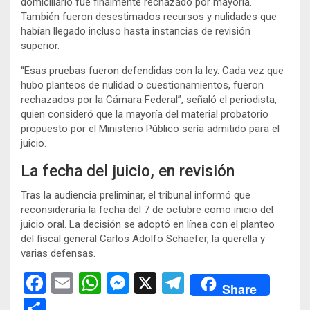
domiciliario fue finalmente rechazado por mayoría.
También fueron desestimados recursos y nulidades que
habían llegado incluso hasta instancias de revisión
superior.
“Esas pruebas fueron defendidas con la ley. Cada vez que
hubo planteos de nulidad o cuestionamientos, fueron
rechazados por la Cámara Federal”, señaló el periodista,
quien consideró que la mayoría del material probatorio
propuesto por el Ministerio Público sería admitido para el
juicio.
La fecha del juicio, en revisión
Tras la audiencia preliminar, el tribunal informó que
reconsideraría la fecha del 7 de octubre como inicio del
juicio oral. La decisión se adoptó en línea con el planteo
del fiscal general Carlos Adolfo Schaefer, la querella y
varias defensas.
F
E
W
M
X
T
Share
a
m
h
es
el
C