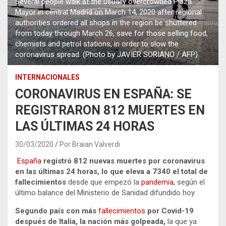
Several people walk at the usually overcrowded Plaza
Mayor in central Madrid on March 14, 2020 after regional
authorities ordered all shops in the region be shuttered
from today through March 26, save for those selling food,
chemists and petrol stations, in order to slow the
coronavirus spread. (Photo by JAVIER SORIANO / AFP)
INTERNACIONALES
CORONAVIRUS EN ESPAÑA: SE
REGISTRARON 812 MUERTES EN
LAS ÚLTIMAS 24 HORAS
30/03/2020
Por Braian Valverdi
España
registró 812 nuevas muertes por coronavirus
en las últimas 24 horas, lo que eleva a 7340 el total de
fallecimientos
desde que empezó la
pandemia,
según el
último balance del Ministerio de Sanidad difundido hoy.
Segundo país con más
fallecimientos
por Covid-19
después de Italia, la nación más golpeada,
la que ya