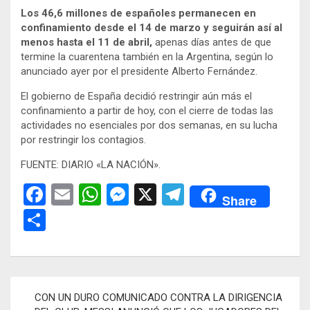
Los 46,6 millones de españoles permanecen en
confinamiento desde el 14 de marzo y seguirán así al
menos hasta el 11 de abril,
apenas días antes de que
termine la cuarentena también en la Argentina, según lo
anunciado ayer por el presidente Alberto Fernández.
El gobierno de España decidió restringir aún más el
confinamiento a partir de hoy, con el cierre de todas las
actividades no esenciales por dos semanas, en su lucha
por restringir los contagios.
FUENTE: DIARIO «LA NACIÓN».
F
E
W
M
X
T
Share
a
m
h
es
el
C
ce
ail
at
se
e
o
b
s
n
gr
m
o
A
g
a
p
Navegación
CON UN DURO COMUNICADO CONTRA LA DIRIGENCIA
o
p
er
m
ar
de