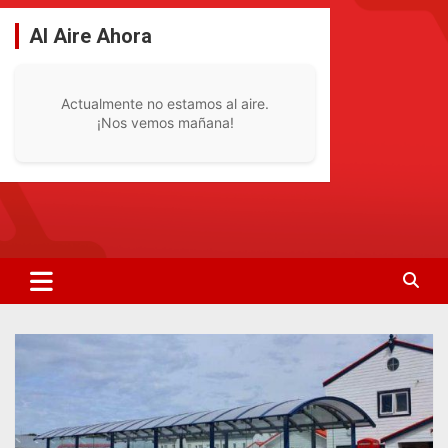
Saltar
al
Al Aire Ahora
contenido
Actualmente no estamos al aire.
¡Nos vemos mañana!
La Radio De Tu Ciudad
Radio Bella Vista 92.1