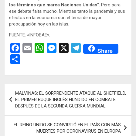
los términos que marca Naciones Unidas”
. Pero para
ese debate falta mucho. Mientras tanto la pandemia y sus
efectos en la economía son el tema de mayor
preocupación hoy en las islas.
FUENTE: «INFOBAE».
F
E
W
M
X
T
Share
a
m
h
es
el
C
ce
ail
at
se
e
o
b
s
n
gr
m
o
A
g
a
p
Navegación
MALVINAS: EL SORPRENDENTE ATAQUE AL SHEFFIELD,
o
p
er
m
ar
de
EL PRIMER BUQUE INGLÉS HUNDIDO EN COMBATE
k
p
tir
DESPUÉS DE LA SEGUNDA GUERRA MUNDIAL
entradas
EL REINO UNIDO SE CONVIRTIÓ EN EL PAÍS CON MÁS
MUERTES POR CORONAVIRUS EN EUROPA