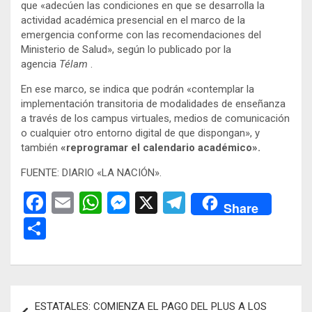
que «adecúen las condiciones en que se desarrolla la
actividad académica presencial en el marco de la
emergencia conforme con las recomendaciones del
Ministerio de Salud», según lo publicado por la
agencia
Télam
.
En ese marco, se indica que podrán «contemplar la
implementación transitoria de modalidades de enseñanza
a través de los campus virtuales, medios de comunicación
o cualquier otro entorno digital de que dispongan», y
también
«reprogramar el calendario académico».
FUENTE: DIARIO «LA NACIÓN».
F
E
W
M
X
T
Share
a
m
h
es
el
C
ce
ail
at
se
e
o
b
s
n
gr
m
o
A
g
a
p
Navegación
ESTATALES: COMIENZA EL PAGO DEL PLUS A LOS