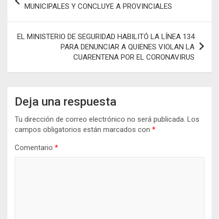
o
p
er
m
ar
de
MUNICIPALES Y CONCLUYE A PROVINCIALES
k
p
tir
entradas
EL MINISTERIO DE SEGURIDAD HABILITÓ LA LÍNEA 134
PARA DENUNCIAR A QUIENES VIOLAN LA
CUARENTENA POR EL CORONAVIRUS
Deja una respuesta
Tu dirección de correo electrónico no será publicada.
Los
campos obligatorios están marcados con
*
Comentario
*