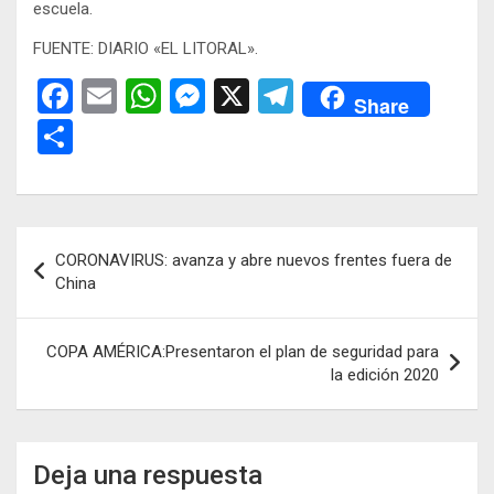
escuela.
FUENTE: DIARIO «EL LITORAL».
F
E
W
M
X
T
Share
a
m
h
es
el
C
ce
ail
at
se
e
o
b
s
n
gr
m
o
A
g
a
p
Navegación
CORONAVIRUS: avanza y abre nuevos frentes fuera de
o
p
er
m
ar
de
China
k
p
tir
entradas
COPA AMÉRICA:Presentaron el plan de seguridad para
la edición 2020
Deja una respuesta