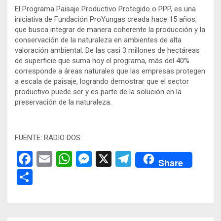
El Programa Paisaje Productivo Protegido o PPP, es una
iniciativa de Fundación ProYungas creada hace 15 años,
que busca integrar de manera coherente la producción y la
conservación de la naturaleza en ambientes de alta
valoración ambiental. De las casi 3 millones de hectáreas
de superficie que suma hoy el programa, más del 40%
corresponde a áreas naturales que las empresas protegen
a escala de paisaje, logrando demostrar que el sector
productivo puede ser y es parte de la solución en la
preservación de la naturaleza.
FUENTE: RADIO DOS.
F
E
W
M
X
T
Share
a
m
h
es
el
C
ce
ail
at
se
e
o
b
s
n
gr
m