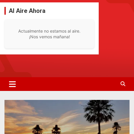
Saltar
al
Al Aire Ahora
contenido
Actualmente no estamos al aire.
¡Nos vemos mañana!
La Radio De Tu Ciudad
Radio Bella Vista 92.1