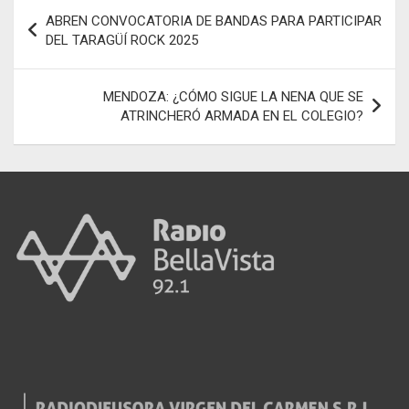
o
A
g
a
p
Navegación
ABREN CONVOCATORIA DE BANDAS PARA PARTICIPAR
o
p
er
m
ar
de
DEL TARAGÜÍ ROCK 2025
k
p
tir
entradas
MENDOZA: ¿CÓMO SIGUE LA NENA QUE SE
ATRINCHERÓ ARMADA EN EL COLEGIO?