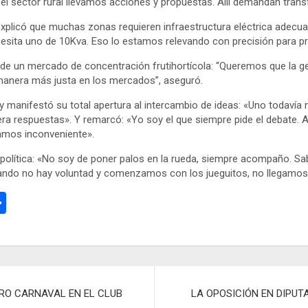
el sector rural llevamos acciones y propuestas. Allí demandan trans
explicó que muchas zonas requieren infraestructura eléctrica adecua
esita uno de 10Kva. Eso lo estamos relevando con precisión para p
de un mercado de concentración frutihortícola: “Queremos que la gen
 manera más justa en los mercados”, aseguró.
 y manifestó su total apertura al intercambio de ideas: «Uno todavía
era respuestas». Y remarcó: «Yo soy el que siempre pide el debate. 
íamos inconveniente».
z política: «No soy de poner palos en la rueda, siempre acompaño.
cuando no hay voluntad y comenzamos con los jueguitos, no llegamos 
C
o
m
p
ar
RO CARNAVAL EN EL CLUB
LA OPOSICIÓN EN DIPUT