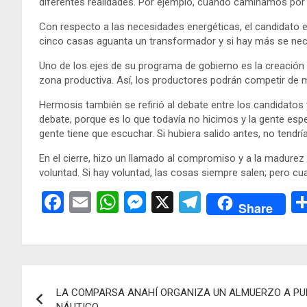
diferentes realidades. Por ejemplo, cuando caminamos por 
Con respecto a las necesidades energéticas, el candidato 
cinco casas aguanta un transformador y si hay más se nec
Uno de los ejes de su programa de gobierno es la creación 
zona productiva. Así, los productores podrán competir de
Hermosis también se refirió al debate entre los candidatos
debate, porque es lo que todavía no hicimos y la gente esp
gente tiene que escuchar. Si hubiera salido antes, no tendr
En el cierre, hizo un llamado al compromiso y a la madure
voluntad. Si hay voluntad, las cosas siempre salen; pero 
F
E
W
M
X
T
Share
a
m
h
es
el
ce
ail
at
se
e
b
s
n
gr
Navegación
o
A
g
a
LA COMPARSA ANAHÍ ORGANIZA UN ALMUERZO A PU
de