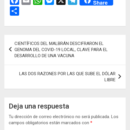
F
E
W
M
X
T
Share
a
m
h
es
el
C
ce
ail
at
se
e
o
b
s
n
gr
m
o
A
g
a
p
Navegación
CIENTÍFICOS DEL MALBRÁN DESCIFRARON EL
o
p
er
m
ar
de
GENOMA DEL COVID-19 LOCAL, CLAVE PARA EL
k
p
tir
DESARROLLO DE UNA VACUNA
entradas
LAS DOS RAZONES POR LAS QUE SUBE EL DÓLAR
LIBRE
Deja una respuesta
Tu dirección de correo electrónico no será publicada.
Los
campos obligatorios están marcados con
*