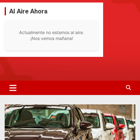
Saltar
al
Al Aire Ahora
contenido
Actualmente no estamos al aire.
¡Nos vemos mañana!
La Radio De Tu Ciudad
Radio Bella Vista 92.1