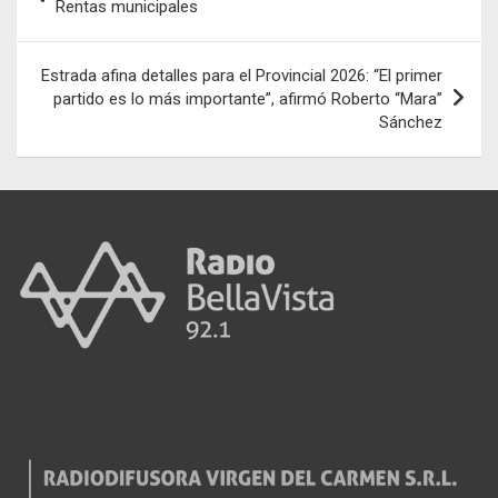
ar
de
Rentas municipales
k
p
tir
entradas
Estrada afina detalles para el Provincial 2026: “El primer
partido es lo más importante”, afirmó Roberto “Mara”
Sánchez