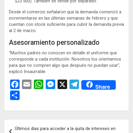
$23.500). También se vende por separado.
Desde el comercio señalaron que la demanda comenzó a
incrementarse en las últimas semanas de febrero y que
cuentan con stock suficiente para cubrir la demanda previa
al 2 de marzo.
Asesoramiento personalizado
“Muchos padres no conocen en detalle el uniforme que
corresponde a cada institución. Nosotros los orientamos
para que no compren algo que después no puedan usar”,
explicó Insaurralde.
F
E
W
M
X
T
Share
a
m
h
es
el
C
ce
ail
at
se
e
o
b
s
n
gr
m
o
A
g
a
p
Navegación
Últimos días para acceder a la quita de intereses en
o
p
er
m