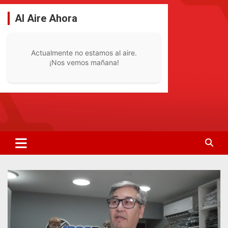
Saltar
al
Al Aire Ahora
contenido
Actualmente no estamos al aire.
¡Nos vemos mañana!
La Radio De Tu Ciudad
Radio Bella Vista 92.1