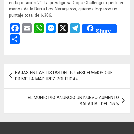
en la posición 2°. La prestigiosa Copa Challenger quedó en
manos de la Barra Los Naranjeros, quienes lograron un
puntaje total de 6.306.
F
E
W
M
X
T
Share
a
m
h
es
el
C
ce
ail
at
se
e
o
b
s
n
gr
m
o
A
g
a
p
Navegación
BAJAS EN LAS LISTAS DEL PJ: «ESPEREMOS QUE
o
p
er
m
ar
de
PRIME LA MADUREZ POLÍTICA»
k
p
tir
entradas
EL MUNICIPIO ANUNCIÓ UN NUEVO AUMENTO
SALARIAL DEL 15 %