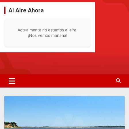
Saltar
al
Al Aire Ahora
contenido
Actualmente no estamos al aire.
¡Nos vemos mañana!
La Radio De Tu Ciudad
Radio Bella Vista 92.1