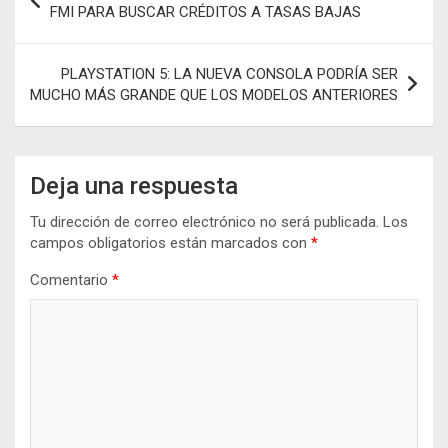
o
p
er
m
ar
de
FMI PARA BUSCAR CRÉDITOS A TASAS BAJAS
k
p
tir
entradas
PLAYSTATION 5: LA NUEVA CONSOLA PODRÍA SER
MUCHO MÁS GRANDE QUE LOS MODELOS ANTERIORES
Deja una respuesta
Tu dirección de correo electrónico no será publicada.
Los
campos obligatorios están marcados con
*
Comentario
*