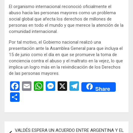
El organismo internacional reconoció oficialmente el
abuso hacia las personas mayores como un problema
social global que afecta los derechos de millones de
personas en todo el mundo y que merece la atención de la
comunidad internacional.
Por tal motivo, el Gobierno nacional realizó una
presentación ante la Asamblea General para que incluya el
15 de junio como el día en que se promueve la toma de
conciencia contra el abuso y el maltrato en la vejez, lo que
implica un logro más en la reivindicación de los Derechos
de las personas mayores.
F
E
W
M
X
T
Share
a
m
h
es
el
C
ce
ail
at
se
e
o
b
s
n
gr
m
o
A
g
a
p
Navegación
VALDÉS ESPERA UN ACUERDO ENTRE ARGENTINA Y EL