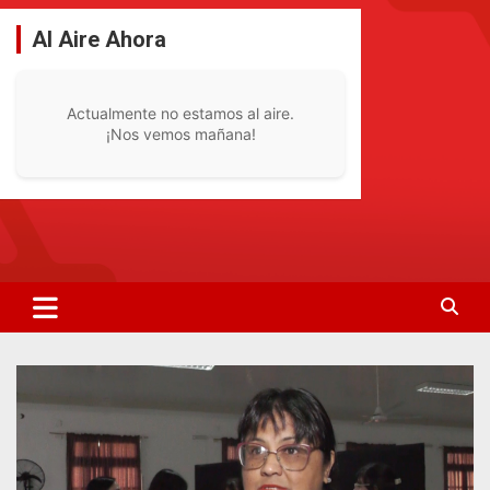
Saltar
al
Al Aire Ahora
contenido
Actualmente no estamos al aire.
¡Nos vemos mañana!
La Radio De Tu Ciudad
Radio Bella Vista 92.1