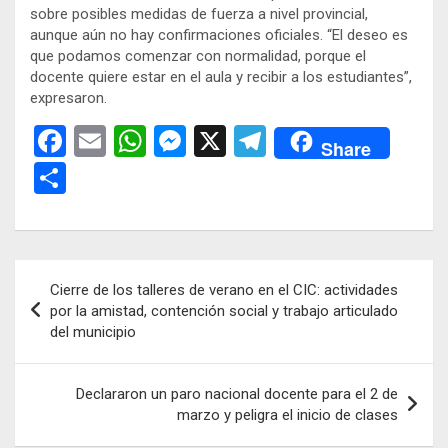
sobre posibles medidas de fuerza a nivel provincial,
aunque aún no hay confirmaciones oficiales. “El deseo es
que podamos comenzar con normalidad, porque el
docente quiere estar en el aula y recibir a los estudiantes”,
expresaron.
F
E
W
M
X
T
Share
a
m
h
es
el
C
ce
ail
at
se
e
o
b
s
n
gr
m
o
A
g
a
p
Navegación
Cierre de los talleres de verano en el CIC: actividades
o
p
er
m
ar
de
por la amistad, contención social y trabajo articulado
k
p
tir
del municipio
entradas
Declararon un paro nacional docente para el 2 de
marzo y peligra el inicio de clases