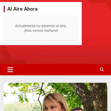
Saltar
al
Al Aire Ahora
contenido
Actualmente no estamos al aire.
¡Nos vemos mañana!
La Radio De Tu Ciudad
Radio Bella Vista 92.1