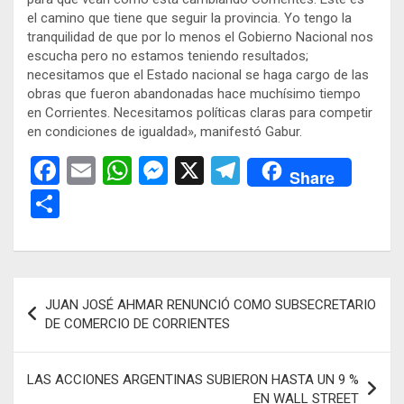
el camino que tiene que seguir la provincia. Yo tengo la
tranquilidad de que por lo menos el Gobierno Nacional nos
escucha pero no estamos teniendo resultados;
necesitamos que el Estado nacional se haga cargo de las
obras que fueron abandonadas hace muchísimo tiempo
en Corrientes. Necesitamos políticas claras para competir
en condiciones de igualdad», manifestó Gabur.
F
E
W
M
X
T
Share
a
m
h
es
el
C
ce
ail
at
se
e
o
b
s
n
gr
m
o
A
g
a
p
Navegación
JUAN JOSÉ AHMAR RENUNCIÓ COMO SUBSECRETARIO
o
p
er
m
ar
de
DE COMERCIO DE CORRIENTES
k
p
tir
entradas
LAS ACCIONES ARGENTINAS SUBIERON HASTA UN 9 %
EN WALL STREET