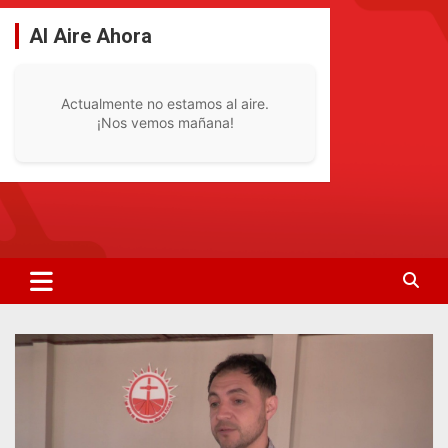
Saltar
al
Al Aire Ahora
contenido
Actualmente no estamos al aire.
¡Nos vemos mañana!
La Radio De Tu Ciudad
Radio Bella Vista 92.1