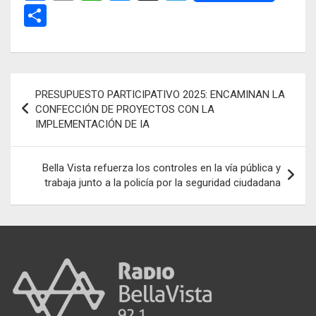
a
m
h
es
el
C
ce
ail
at
se
e
o
b
s
n
gr
m
o
A
g
a
p
Navegación
PRESUPUESTO PARTICIPATIVO 2025: ENCAMINAN LA
o
p
er
m
ar
de
CONFECCIÓN DE PROYECTOS CON LA
k
p
tir
IMPLEMENTACIÓN DE IA
entradas
Bella Vista refuerza los controles en la vía pública y
trabaja junto a la policía por la seguridad ciudadana