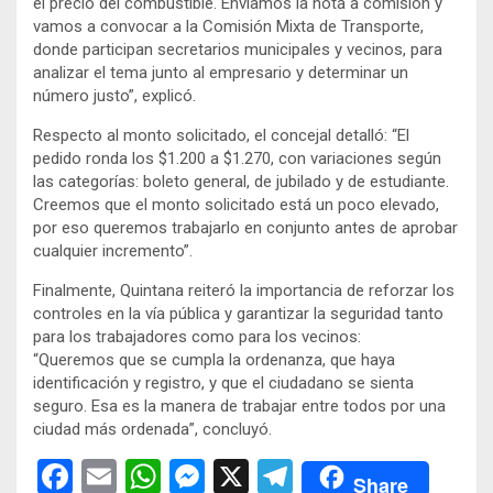
el precio del combustible. Enviamos la nota a comisión y
vamos a convocar a la Comisión Mixta de Transporte,
donde participan secretarios municipales y vecinos, para
analizar el tema junto al empresario y determinar un
número justo”, explicó.
Respecto al monto solicitado, el concejal detalló: “El
pedido ronda los $1.200 a $1.270, con variaciones según
las categorías: boleto general, de jubilado y de estudiante.
Creemos que el monto solicitado está un poco elevado,
por eso queremos trabajarlo en conjunto antes de aprobar
cualquier incremento”.
Finalmente, Quintana reiteró la importancia de reforzar los
controles en la vía pública y garantizar la seguridad tanto
para los trabajadores como para los vecinos:
“Queremos que se cumpla la ordenanza, que haya
identificación y registro, y que el ciudadano se sienta
seguro. Esa es la manera de trabajar entre todos por una
ciudad más ordenada”, concluyó.
F
E
W
M
X
T
Share