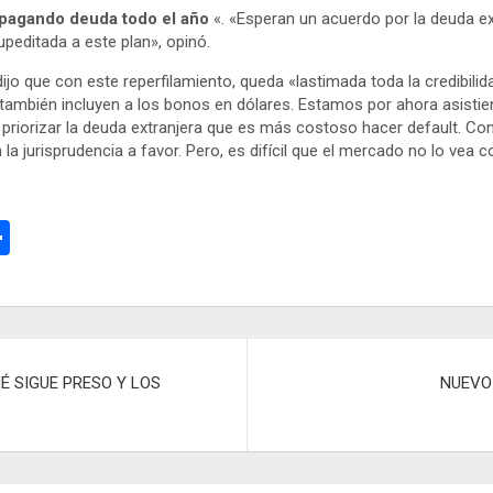
 pagando deuda todo el año
«. «Esperan un acuerdo por la deuda ex
upeditada a este plan», opinó.
ijo que con este reperfilamiento, queda «lastimada toda la credibi
ra también incluyen a los bonos en dólares. Estamos por ahora asistie
priorizar la deuda extranjera que es más costoso hacer default. Con l
 la jurisprudencia a favor. Pero, es difícil que el mercado no lo vea 
C
o
m
p
ar
É SIGUE PRESO Y LOS
NUEVO
tir