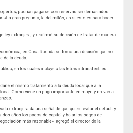
s expertos, podrían pagarse con reservas sin demasiados
 «La gran pregunta, la del millón, es si esto es para hacer
jo ley extranjera, y reafirmó su decisión de tratar de manera
ón económica, en Casa Rosada se tomó una decisión que no
e de la deuda.
lico, en los cuales incluye a las letras intransferibles
arle el mismo tratamiento a la deuda local que a la
 la local. Como viene un pago importante en mayo y no van a
nanzas.
uda extranjera da una señal de que quiere evitar el default y
nos dos años los pagos de capital y bajar los pagos de
negociación más razonable», agregó el director de la