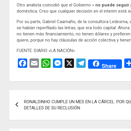
Otro analista coincidió que el Gobierno »
no puede seguir
doméstica. Creo que cualquier decisión en el interim está s
Por su parte, Gabriel Caamaño, de la consultora Ledesma, d
se habían reperfilado las letras, que era todo capital. Aho
no tienen más financiamiento, no tienen dólares y prefieren 
quiere, porque no hay cláusulas de acción colectiva y tienen
FUENTE: DIARIO «LA NACIÓN».
F
E
W
M
X
T
Share
a
m
h
es
el
ce
ail
at
se
e
b
s
n
gr
Navegación
o
A
g
a
RONALDINHO CUMPLE UN MES EN LA CÁRCEL: POR QU
de
o
p
er
m
DETALLES DE SU RECLUSIÓN
k
p
entradas