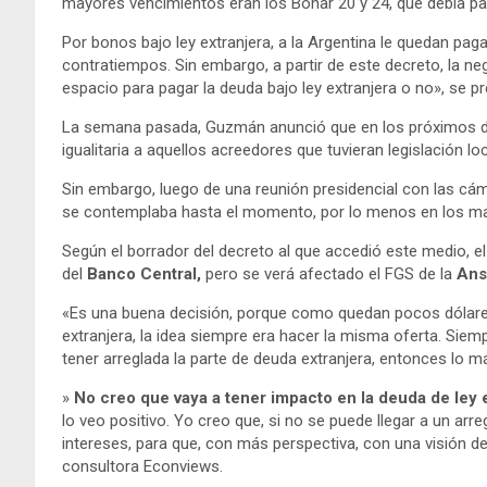
mayores vencimientos eran los Bonar 20 y 24, que debía p
Por bonos bajo ley extranjera, a la Argentina le quedan pa
contratiempos. Sin embargo, a partir de este decreto, la neg
espacio para pagar la deuda bajo ley extranjera o no», se p
La semana pasada, Guzmán anunció que en los próximos dí
igualitaria a aquellos acreedores que tuvieran legislación loc
Sin embargo, luego de una reunión presidencial con las cá
se contemplaba hasta el momento, por lo menos en los manu
Según el borrador del decreto al que accedió este medio, el 
del
Banco Central,
pero se verá afectado el FGS de la
Ans
«Es una buena decisión, porque como quedan pocos dólares,
extranjera, la idea siempre era hacer la misma oferta. Siem
tener arreglada la parte de deuda extranjera, entonces lo m
»
No creo que vaya a tener impacto en la deuda de ley 
lo veo positivo. Yo creo que, si no se puede llegar a un arr
intereses, para que, con más perspectiva, con una visión de
consultora Econviews.