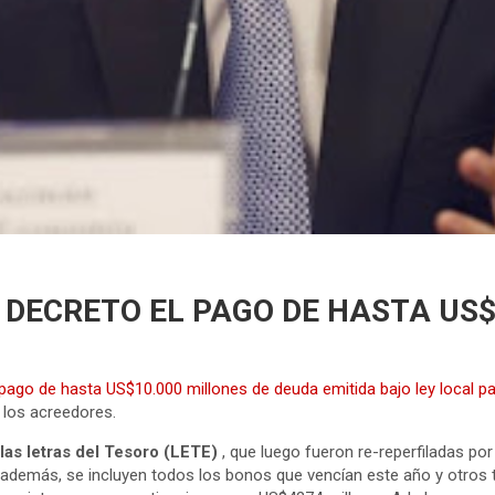
 DECRETO EL PAGO DE HASTA US$
 pago de hasta US$10.000 millones de deuda emitida bajo ley local p
 los acreedores.
las letras del Tesoro (LETE)
, que luego fueron re-reperfiladas po
 además, se incluyen todos los bonos que vencían este año y otros t