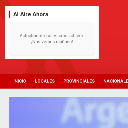
Saltar
al
Al Aire Ahora
contenido
Actualmente no estamos al aire.
¡Nos vemos mañana!
INICIO
LOCALES
PROVINCIALES
NACIONAL