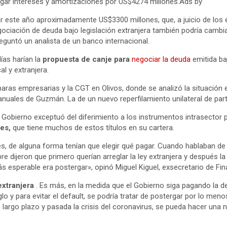
agar intereses y amortizaciones por US$4274 millones.Ads by
gar este año aproximadamente US$3300 millones, que, a juicio de lo
ociación de deuda bajo legislación extranjera también podría cambiar.
reguntó un analista de un banco internacional.
as harían la
propuesta de canje para
negociar la deuda
emitida ba
al y extranjera.
maras empresarias y la CGT en Olivos, donde se analizó la situaci
ales de Guzmán. La de un nuevo reperfilamiento unilateral de part
Gobierno exceptuó del diferimiento a los instrumentos intrasector púb
es,
que tiene muchos de estos títulos en su cartera.
 de alguna forma tenían que elegir qué pagar. Cuando hablaban de d
pre dijeron que primero querían arreglar la ley extranjera y después
ás esperable era postergar», opinó Miguel Kiguel, exsecretario de Fi
extranjera
. Es más, en la medida que el Gobierno siga pagando la de
eglo y para evitar el default, se podría tratar de postergar por lo me
 largo plazo y pasada la crisis del coronavirus, se pueda hacer una 