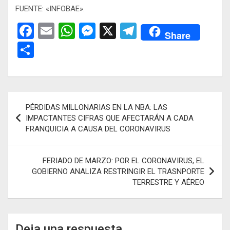
FUENTE: «INFOBAE».
F
E
W
M
X
T
Share
a
m
h
es
el
C
ce
ail
at
se
e
o
b
s
n
gr
m
o
A
g
a
p
Navegación
PÉRDIDAS MILLONARIAS EN LA NBA: LAS
o
p
er
m
ar
de
IMPACTANTES CIFRAS QUE AFECTARÁN A CADA
k
p
tir
FRANQUICIA A CAUSA DEL CORONAVIRUS
entradas
FERIADO DE MARZO: POR EL CORONAVIRUS, EL
GOBIERNO ANALIZA RESTRINGIR EL TRASNPORTE
TERRESTRE Y AÉREO
Deja una respuesta