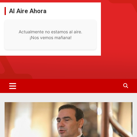
Saltar
al
Al Aire Ahora
contenido
Actualmente no estamos al aire.
¡Nos vemos mañana!
La Radio De Tu Ciudad
Radio Bella Vista 92.1