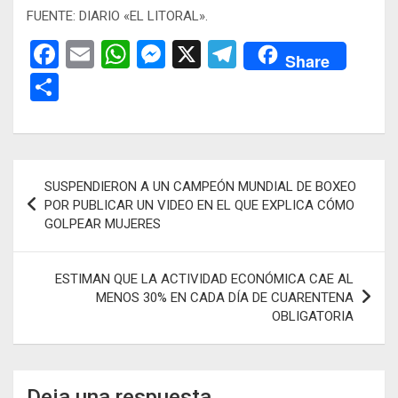
FUENTE: DIARIO «EL LITORAL».
F
E
W
M
X
T
Share
a
m
h
es
el
C
ce
ail
at
se
e
o
b
s
n
gr
m
o
A
g
a
p
Navegación
SUSPENDIERON A UN CAMPEÓN MUNDIAL DE BOXEO
o
p
er
m
ar
de
POR PUBLICAR UN VIDEO EN EL QUE EXPLICA CÓMO
k
p
tir
GOLPEAR MUJERES
entradas
ESTIMAN QUE LA ACTIVIDAD ECONÓMICA CAE AL
MENOS 30% EN CADA DÍA DE CUARENTENA
OBLIGATORIA
Deja una respuesta