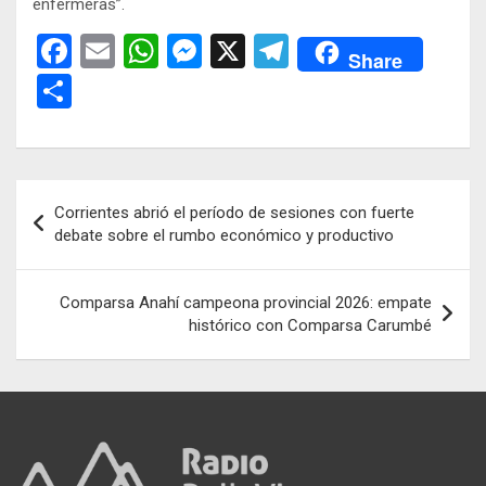
enfermeras”.
F
E
W
M
X
T
Share
a
m
h
es
el
C
ce
ail
at
se
e
o
b
s
n
gr
m
o
A
g
a
p
Navegación
Corrientes abrió el período de sesiones con fuerte
o
p
er
m
ar
de
debate sobre el rumbo económico y productivo
k
p
tir
entradas
Comparsa Anahí campeona provincial 2026: empate
histórico con Comparsa Carumbé