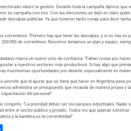
el electorado valoró la gestión. Durante toda la campaña dijimos qu
yeron su campaña con eso. Con las elecciones se dejó en claro quién m
dir disculpas públicas. Ya que tuvieron tanto coraje para decir tant
correntinos: “Primero hay que tener las disculpas, y si no hay es po
 1.200.000 de correntinos. Nosotros teníamos un plan y equipo, siem
iudadano marca un nuevo voto de confianza: “Faltan cosas por hacer
postar a nuestros sectores más productivos. Si hay algo que primar
ay muchísimas oportunidades por delante, especialmente en materi
s permitir que el ajuste que se tiene que hacer en Argentina pase por
ovincia administra un presupuesto que recauda de manera propia y ta
 capacitación del personal”.
o conjunto: “La prioridad deben ser los parques industriales. Nadie
ad entre el sector público y privado. Todos los que quieran construi
leza y la bandera es la correntinidad”.
C