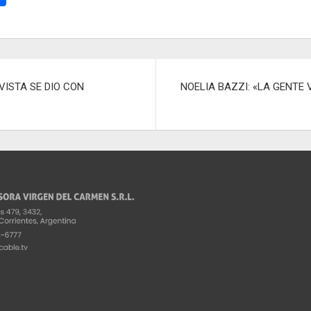
o
m
p
ar
VISTA SE DIO CON
NOELIA BAZZI: «LA GENTE
tir