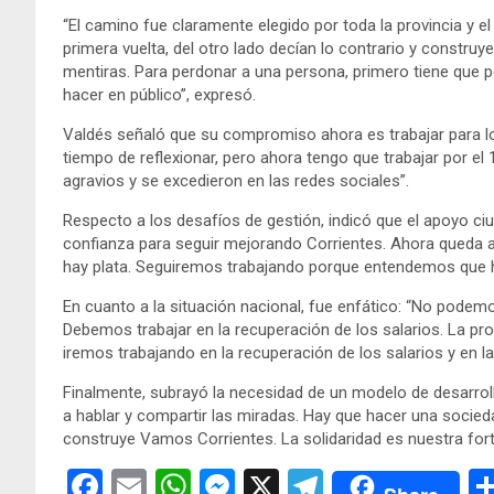
“El camino fue claramente elegido por toda la provincia y 
primera vuelta, del otro lado decían lo contrario y constru
mentiras. Para perdonar a una persona, primero tiene que pe
hacer en público”, expresó.
Valdés señaló que su compromiso ahora es trabajar para los 
tiempo de reflexionar, pero ahora tengo que trabajar por el
agravios y se excedieron en las redes sociales”.
Respecto a los desafíos de gestión, indicó que el apoyo c
confianza para seguir mejorando Corrientes. Ahora queda a
hay plata. Seguiremos trabajando porque entendemos que h
En cuanto a la situación nacional, fue enfático: “No podemo
Debemos trabajar en la recuperación de los salarios. La pr
iremos trabajando en la recuperación de los salarios y en la
Finalmente, subrayó la necesidad de un modelo de desarroll
a hablar y compartir las miradas. Hay que hacer una socied
construye Vamos Corrientes. La solidaridad es nuestra forta
F
E
W
M
X
T