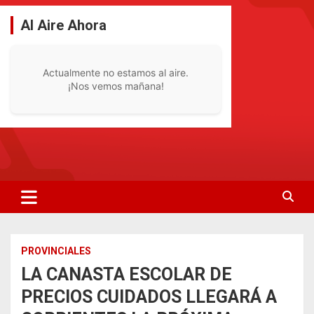
Saltar
al
Al Aire Ahora
contenido
Actualmente no estamos al aire.
¡Nos vemos mañana!
La Radio De Tu Ciudad
Radio Bella Vista 92.1
PROVINCIALES
LA CANASTA ESCOLAR DE
PRECIOS CUIDADOS LLEGARÁ A