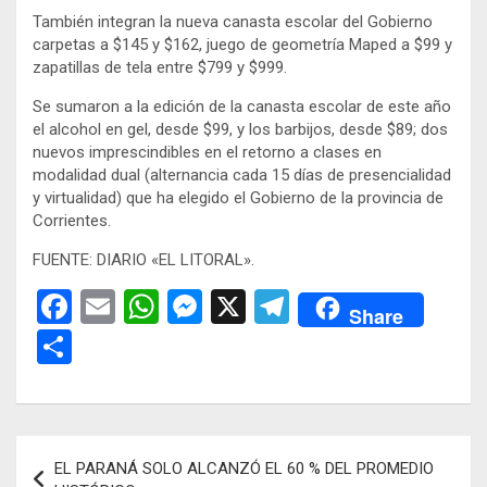
También integran la nueva canasta escolar del Gobierno
carpetas a $145 y $162, juego de geometría Maped a $99 y
zapatillas de tela entre $799 y $999.
Se sumaron a la edición de la canasta escolar de este año
el alcohol en gel, desde $99, y los barbijos, desde $89; dos
nuevos imprescindibles en el retorno a clases en
modalidad dual (alternancia cada 15 días de presencialidad
y virtualidad) que ha elegido el Gobierno de la provincia de
Corrientes.
FUENTE: DIARIO «EL LITORAL».
F
E
W
M
X
T
Share
a
m
h
es
el
C
ce
ail
at
se
e
o
b
s
n
gr
m
o
A
g
a
p
Navegación
EL PARANÁ SOLO ALCANZÓ EL 60 % DEL PROMEDIO
o
p
er
m
ar
de