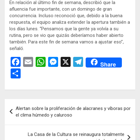
En relación al último fin de semana, describió que la
afluencia fue importante, con un domingo de gran
concurrencia. Incluso reconoció que, debido a la buena
respuesta, el equipo analiza extender la apertura también a
los días lunes. “Pensamos que la gente ya volvía a su
rutina, pero se vio que quizás deberíamos haber abierto
también. Para este fin de semana vamos a ajustar eso”,
señaló.
F
E
W
M
X
T
Share
a
m
h
es
el
C
ce
ail
at
se
e
o
b
s
n
gr
m
o
A
g
a
p
Navegación
Alertan sobre la proliferación de alacranes y víboras por
o
p
er
m
ar
de
el clima húmedo y caluroso
k
p
tir
entradas
La Casa de la Cultura se reinaugura totalmente