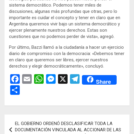
sistema democrático. Podemos tener miles de
discusiones, algunas más profundas que otras, pero lo
importante es cuidar el concepto y tener en claro que en
Argentina queremos vivir bajo un sistema democrático y
ejercer plenamente nuestros derechos. Estas son
cuestiones que no podemos perder de vista», agregó.
Por último, Bazzi llamó a la ciudadanía a hacer un ejercicio
diario de compromiso con la democracia: «Debemos tener
en claro que queremos ser libres, ejercer nuestros
derechos y elegir democráticamente», concluyó.
F
E
W
M
X
T
Share
a
m
h
es
el
C
ce
ail
at
se
e
o
b
s
n
gr
m
o
A
g
a
p
Navegación
EL GOBIERNO ORDENÓ DESCLASIFICAR TODA LA
o
p
er
m
ar
de
DOCUMENTACIÓN VINCULADA AL ACCIONAR DE LAS