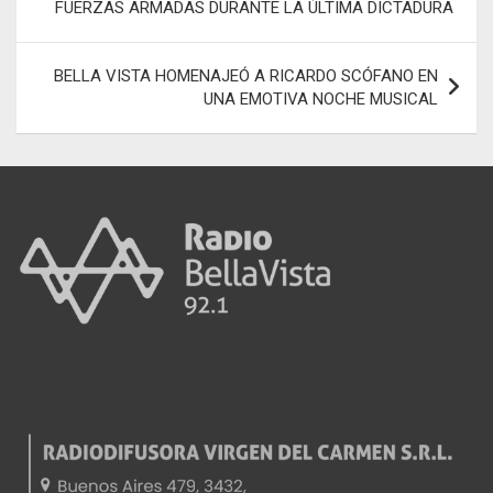
k
p
tir
FUERZAS ARMADAS DURANTE LA ÚLTIMA DICTADURA
entradas
BELLA VISTA HOMENAJEÓ A RICARDO SCÓFANO EN
UNA EMOTIVA NOCHE MUSICAL