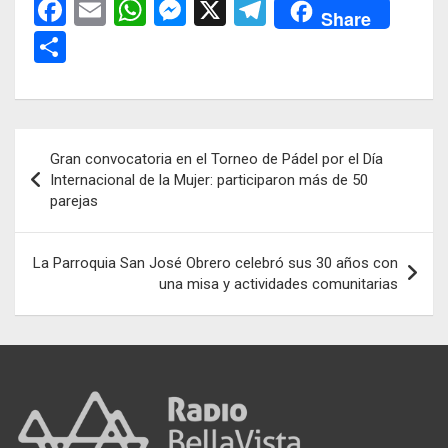
F
E
W
M
X
T
Share
a
m
h
es
el
C
ce
ail
at
se
e
o
b
s
n
gr
m
o
A
g
a
p
Navegación
Gran convocatoria en el Torneo de Pádel por el Día
o
p
er
m
ar
de
Internacional de la Mujer: participaron más de 50
k
p
tir
parejas
entradas
La Parroquia San José Obrero celebró sus 30 años con
una misa y actividades comunitarias