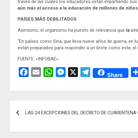
través de las cuales los educadores están impartiendo sus
aún más el acceso a la educación de millones de niños 
PAÍSES MÁS DEBILITADOS
Asimismo, el organismo ha puesto de relevancia que
la cr
“En países como Siria, que lleva nueve años de guerra, en 
están preparados para responder a un brote como este, el i
FUENTE: «INFOBAE».
F
E
W
M
X
T
Share
a
m
h
es
el
ce
ail
at
se
e
b
s
n
gr
Navegación
o
A
g
a
LAS 24 EXCEPCIONES DEL DECRETO DE CUARENTENA
de
o
p
er
m
k
p
entradas