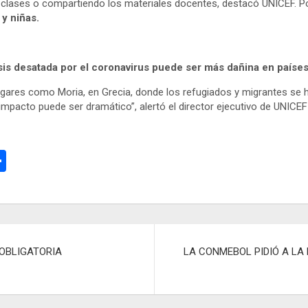
 clases o compartiendo los materiales docentes, destacó UNICEF. Po
y niñas.
isis desatada por el coronavirus puede ser más dañina en países
lugares como Moria, en Grecia, donde los refugiados y migrantes se
mpacto puede ser dramático”, alertó el director ejecutivo de UNICEF
C
o
m
p
ar
 OBLIGATORIA
LA CONMEBOL PIDIÓ A LA 
tir