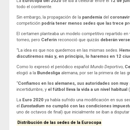
La
Eurocopa del 2020
se iba a celebrar entre el
12 de juni
todo el continente.
Sin embargo, la propagación de la
pandemia
del
coronavi
competición
podría tener menos sedes que las trece pre
El certamen planteaba un modelo competitivo repartido en 
torneo, pero
Ceferin
reconoció que quizás
deberán verse
“La idea es que nos quedemos en las mismas sedes.
Hemo
discutiremos más y, en principio, lo haremos en 12 ci
Como lo expresó el periódico español
Mundo Deportivo
,
Ce
elogió a la
Bundesliga
alemana, por ser la primera de las g
“
Confiamos en los alemanes, sus autoridades son muy 
incertidumbre, y
el fútbol lleva la vida a un nivel habitual
(
La
Euro 2020
ya había sufrido una modificación en sus sed
el
Eurostadium
no cumplió con las condiciones impuesta
uno de octavos de final) que inicialmente se iban a disputa
Distribución de las sedes de la Eurocopa