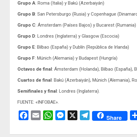
Grupo A
: Roma (Italia) y Bakú (Azerbaiyán)
Grupo B
: San Petersburgo (Rusia) y Copenhague (Dinamar
Grupo C
: Ámsterdam (Países Bajos) y Bucarest (Rumania)
Grupo D
: Londres (Inglaterra) y Glasgow (Escocia)
Grupo E
: Bilbao (España) y Dublín (República de Irlanda)
Grupo F
: Múnich (Alemania) y Budapest (Hungría)
Octavos de final
: Ámsterdam (Holanda), Bilbao (España), B
Cuartos de final
: Bakú (Azerbaiyán), Múnich (Alemania), Ro
Semifinales y final
: Londres (Inglaterra).
FUENTE: «INFOBAE».
F
E
W
M
X
T
Share
a
m
h
es
el
ce
ail
at
se
e