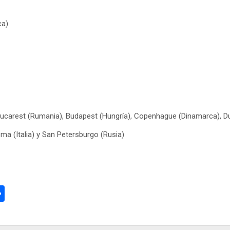
ca)
ucarest (Rumania), Budapest (Hungría), Copenhague (Dinamarca), Dubl
ma (Italia) y San Petersburgo (Rusia)
C
o
m