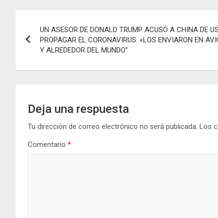
b
s
n
gr
Navegación
o
A
g
a
UN ASESOR DE DONALD TRUMP ACUSÓ A CHINA DE U
de
o
p
er
m
PROPAGAR EL CORONAVIRUS: «LOS ENVIARON EN AVI
Y ALREDEDOR DEL MUNDO”
k
p
entradas
Deja una respuesta
Tu dirección de correo electrónico no será publicada.
Los c
Comentario
*