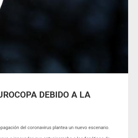
UROCOPA DEBIDO A LA
ropagación del coronavirus plantea un nuevo escenario.