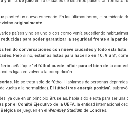
o y el 12 de julio
en 13 ciudades de distintos países. Un formato n
rus
planteó un nuevo escenario. En las últimas horas, el presidente d
vistas originalmente.
varios países y no en uno o dos como venía sucediendo habitualment
 reducidas para poder garantizar la seguridad frente a la pand
s tenido conversaciones con nueve ciudades y todo está listo.
udades
. Pero si no,
estamos listos para hacerlo en 10, 9 u 8
”, come
ferin
señalóque “
el fútbol puede influir para el bien de la socied
randes ligas en volver a la competición.
serias.
No se trata sólo de fútbol. Hablamos de personas deprimi
de vuelta a la normalidad).
El fútbol trae energía positiva
”, subrayó
es, ya que en un principio
Bruselas
, había sido electa para ser una
s por el Comité Ejecutivo de la UEFA
, la entidad internacional de
r
Bélgica
se jueguen en el
Wembley Stadium
de
Londres
.