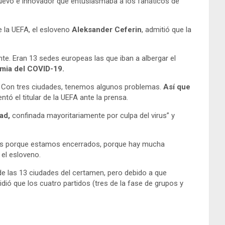
uevo e innovador que entusiasmaba a los fanáticos de
e la UEFA, el esloveno
Aleksander Ceferin
, admitió que la
e. Eran 13 sedes europeas las que iban a albergar el
emia del COVID-19.
Con tres ciudades, tenemos algunos problemas.
Así que
ntó el titular de la UEFA ante la prensa.
ad,
confinada mayoritariamente por culpa del virus” y
das porque estamos encerrados, porque hay mucha
 el esloveno.
 de las 13 ciudades del certamen, pero debido a que
cidió que los cuatro partidos (tres de la fase de grupos y