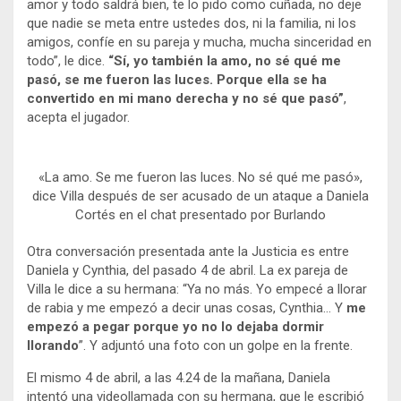
amor y todo saldrá bien, te lo pido como cuñada, no deje
que nadie se meta entre ustedes dos, ni la familia, ni los
amigos, confíe en su pareja y mucha, mucha sinceridad en
todo”, le dice.
“Sí, yo también la amo, no sé qué me
pasó, se me fueron las luces. Porque ella se ha
convertido en mi mano derecha y no sé que pasó”
,
acepta el jugador.
«La amo. Se me fueron las luces. No sé qué me pasó»,
dice Villa después de ser acusado de un ataque a Daniela
Cortés en el chat presentado por Burlando
Otra conversación presentada ante la Justicia es entre
Daniela y Cynthia, del pasado 4 de abril. La ex pareja de
Villa le dice a su hermana: “Ya no más. Yo empecé a llorar
de rabia y me empezó a decir unas cosas, Cynthia… Y
me
empezó a pegar porque yo no lo dejaba dormir
llorando
”. Y adjuntó una foto con un golpe en la frente.
El mismo 4 de abril, a las 4.24 de la mañana, Daniela
intentó una videollamada con su hermana, que le escribió