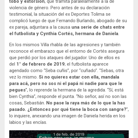
tobo y extorsión
, que tramita paralelamente a la de
violencia de género. Pero antes de su declaración
testimonial, la situación del ex Deportes Tolima se
complicó luego de que Fernando Burlando, abogado de su
ex pareja, adjuntara a la causa
una serie de chats entre
el futbolista y Cynthia Cortés, hermana de Daniela
.
En los mismos Villa rhabla de las agresiones y también
reconoce el embarazo que el entorno de Cortés asegura
que perdió por los ataques del jugador. Uno de ellos es
del
1° de febrero de 2019
; el futbolista aparece
agendado como “Seba cuñis”, por “cuñado”. “Sebas, otra
vez lo mismo.
Si no quieres estar con ella, mandala
para acá, pero no sos ni el papá ni nadie para que le
pegues
”, lo reprende la hermana de la agredida. “Sí, está
bien Cynthia”, responde el punta. “No señor, así no son las
cosas, Sebastián.
No pase la raya más de lo que la has
pasado. ¿Entonces por qué tiene la boca con sangre?
”,
lo inquiere, anexando una imagen de Daniela herida en los
labios y las encías.