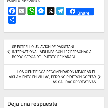
FUENTE: «INFOBAE».
F
E
W
M
X
T
Share
a
m
h
es
el
C
ce
ail
at
se
e
o
b
s
n
gr
m
o
A
g
a
p
Navegación
SE ESTRELLÓ UN AVIÓN DE PAKISTANI
o
p
er
m
ar
de
INTERNATIONAL AIRLINES CON 107 PERSONAS A
k
p
tir
BORDO CERCA DEL PUERTO DE KARACHI
entradas
LOS CIENTÍFICOS RECOMENDARON MEJORAR EL
AISLAMIENTO EN VILLAS, PERO NO PIDIERON CORTAR
LAS SALIDAS RECREATIVAS
Deja una respuesta