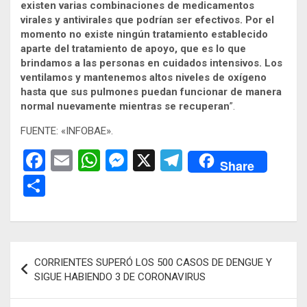
existen varias combinaciones de medicamentos
virales y antivirales que podrían ser efectivos. Por el
momento no existe ningún tratamiento establecido
aparte del tratamiento de apoyo, que es lo que
brindamos a las personas en cuidados intensivos. Los
ventilamos y mantenemos altos niveles de oxígeno
hasta que sus pulmones puedan funcionar de manera
normal nuevamente mientras se recuperan
”.
FUENTE: «INFOBAE».
F
E
W
M
X
T
Share
a
m
h
es
el
C
ce
ail
at
se
e
o
b
s
n
gr
m
o
A
g
a
p
Navegación
CORRIENTES SUPERÓ LOS 500 CASOS DE DENGUE Y
o
p
er
m
ar
de
SIGUE HABIENDO 3 DE CORONAVIRUS
k
p
tir
entradas