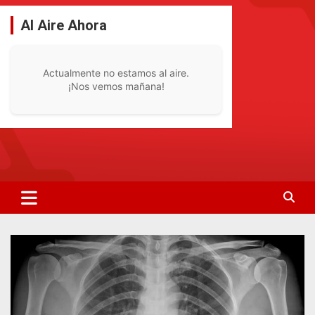
Saltar
al
Al Aire Ahora
contenido
Actualmente no estamos al aire.
¡Nos vemos mañana!
La Radio De Tu Ciudad
Radio Bella Vista 92.1