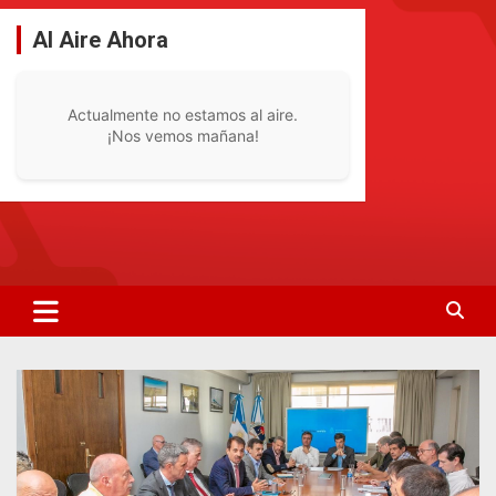
Saltar
al
Al Aire Ahora
contenido
Actualmente no estamos al aire.
¡Nos vemos mañana!
La Radio De Tu Ciudad
Radio Bella Vista 92.1