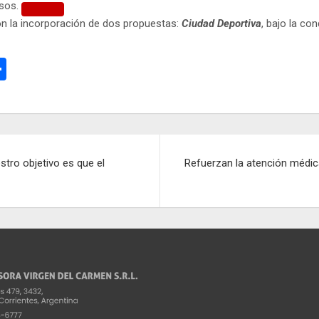
osos.
n la incorporación de dos propuestas:
Ciudad Deportiva
, bajo la c
C
o
m
p
ar
tro objetivo es que el
Refuerzan la atención médica
tir