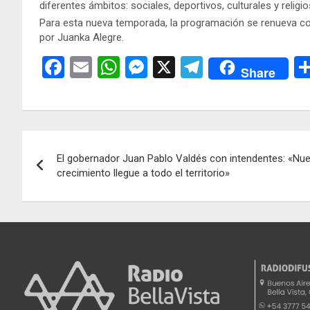
diferentes ámbitos: sociales, deportivos, culturales y religi
Para esta nueva temporada, la programación se renueva co
por Juanka Alegre.
F
E
W
M
X
T
Share
a
m
h
es
el
ce
ail
at
se
e
b
s
n
gr
Navegación
o
A
g
a
El gobernador Juan Pablo Valdés con intendentes: «Nues
de
o
p
er
m
crecimiento llegue a todo el territorio»
k
p
entradas