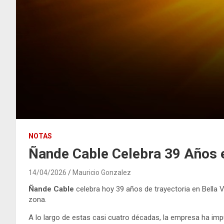
NOTAS
Ñande Cable Celebra 39 Años e
14/04/2026
Mauricio Gonzalez
Ñande Cable
celebra hoy 39 años de trayectoria en Bella V
zona.
A lo largo de estas casi cuatro décadas, la empresa ha imp