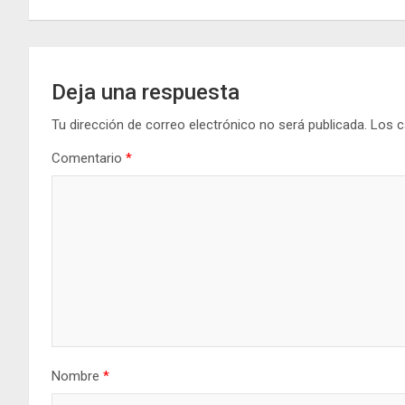
de
o
p
er
m
k
p
entradas
Deja una respuesta
Tu dirección de correo electrónico no será publicada.
Los c
Comentario
*
Nombre
*