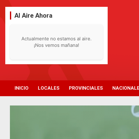
Saltar
al
Al Aire Ahora
contenido
Actualmente no estamos al aire.
¡Nos vemos mañana!
INICIO
LOCALES
PROVINCIALES
NACIONAL