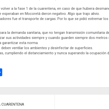
 volver a la fase 1 de la cuarentena, en caso de que hubiera desma
esperaban en Mocoretá dieron negativo. Algo que trajo alivio.
adores fue el transporte de cargas. Por lo que se pidió extremar lo
ra la demanda sanitaria, que no tengan transmisión comunitaria del 
alizar sus actividades siempre y cuando guarden siempre dos metros 
a garantizar esta norma.
 deben ventilar los ambientes y desinfectar de superficies.
s, cumpliendo el distanciamiento y nunca superando la ocupación del
C
o
m
p
ar
A CUARENTENA