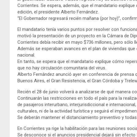
Corrientes. Se espera, además, que el mandatario explique c
edición, el presidente Alberto Fernández.
“El Gobernador regresará recién mañana (por hoy)”, confirma
El mandatario tenía varios puntos por resolver con funcio
motivó la presentación de un proyecto en la Cámara de Dipu
Corrientes debía recibir en mayo $736 millones, pero sólo l
Además se esperaban avances en el plan de viviendas que el
nacional.
En tanto, se espera que el mandatario explique cómo repercu
que no hay circulación comunitaria del virus.
Alberto Fernández anunció ayer en conferencia de prensa que
Buenos Aires, el Gran Resistencia, el Gran Córdoba y Trel
Recién el 28 de junio volverá a analizarse de qué manera c
Continuarán las restricciones en todo el país para la reali
de pasajeros interurbano, interjurisdiccional e internaciona
culturales, ni de la actividad turística y seguirá el impedime
Se deberán mantener el distanciamiento preventivo y todas
En Corrientes ya rige la habilitación para las reuniones soci
Se desconoce si el anuncios presidencial dejará sin efecto l