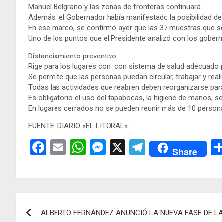
Manuel Belgrano y las zonas de fronteras continuará.
Además, el Gobernador había manifestado la posibilidad de
En ese marco, se confirmó ayer que las 37 muestras que se 
Uno de los puntos que el Presidente analizó con los gobern
Distanciamiento preventivo
Rige para los lugares con con sistema de salud adecuado pa
Se permite que las personas puedan circular, trabajar y re
Todas las actividades que reabren deben reorganizarse par
Es obligatorio el uso del tapabocas, la higiene de manos, se
En lugares cerrados no se pueden reunir más de 10 persona
FUENTE: DIARIO «EL LITORAL».
F
E
W
M
X
T
Share
a
m
h
es
el
ce
ail
at
se
e
b
s
n
gr
Navegación
o
A
g
a
ALBERTO FERNÁNDEZ ANUNCIÓ LA NUEVA FASE DE L