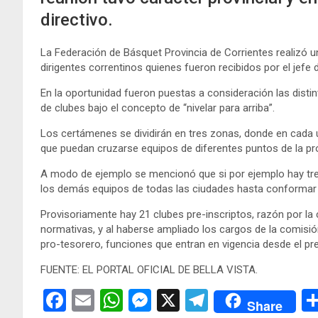
directivo.
La Federación de Básquet Provincia de Corrientes realizó u
dirigentes correntinos quienes fueron recibidos por el jefe 
En la oportunidad fueron puestas a consideración las disti
de clubes bajo el concepto de “nivelar para arriba”.
Los certámenes se dividirán en tres zonas, donde en cada un
que puedan cruzarse equipos de diferentes puntos de la provi
A modo de ejemplo se mencionó que si por ejemplo hay tres
los demás equipos de todas las ciudades hasta conformar 
Provisoriamente hay 21 clubes pre-inscriptos, razón por la 
normativas, y al haberse ampliado los cargos de la comisión
pro-tesorero, funciones que entran en vigencia desde el p
FUENTE: EL PORTAL OFICIAL DE BELLA VISTA.
F
E
W
M
X
T
Share