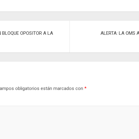
o
m
p
ar
N BLOQUE OPOSITOR A LA
ALERTA: LA OMS 
tir
ampos obligatorios están marcados con
*