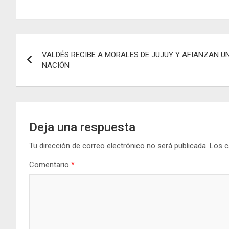
a
m
h
es
el
ce
ail
at
se
e
b
s
n
gr
Navegación
o
A
g
a
VALDÉS RECIBE A MORALES DE JUJUY Y AFIANZAN U
de
o
p
er
m
NACIÓN
k
p
entradas
Deja una respuesta
Tu dirección de correo electrónico no será publicada.
Los c
Comentario
*