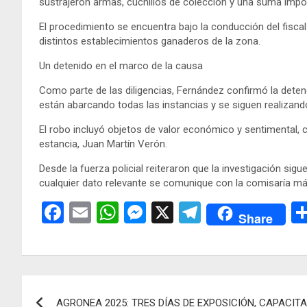
sustrajeron armas, cuchillos de colección y una suma impor
El procedimiento se encuentra bajo la conducción del fiscal 
distintos establecimientos ganaderos de la zona.
Un detenido en el marco de la causa
Como parte de las diligencias, Fernández confirmó la det
están abarcando todas las instancias y se siguen realizando
El robo incluyó objetos de valor económico y sentimental, 
estancia, Juan Martín Verón.
Desde la fuerza policial reiteraron que la investigación si
cualquier dato relevante se comunique con la comisaría m
F
E
W
M
X
T
Share
a
m
h
es
el
ce
ail
at
se
e
b
s
n
gr
Navegación
o
A
g
a
AGRONEA 2025: TRES DÍAS DE EXPOSICIÓN, CAPACIT