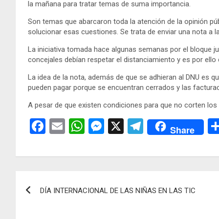
la mañana para tratar temas de suma importancia.
Son temas que abarcaron toda la atención de la opinión pú
solucionar esas cuestiones. Se trata de enviar una nota a 
La iniciativa tomada hace algunas semanas por el bloque just
concejales debían respetar el distanciamiento y es por ello
La idea de la nota, además de que se adhieran al DNU es qu
pueden pagar porque se encuentran cerrados y las facturac
A pesar de que existen condiciones para que no corten los s
F
E
W
M
X
T
Share
a
m
h
es
el
ce
ail
at
se
e
b
s
n
gr
Navegación
o
A
g
a
DÍA INTERNACIONAL DE LAS NIÑAS EN LAS TIC
de
o
p
er
m