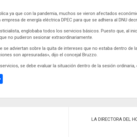
blica ya que con la pandemia, muchos se vieron afectados económic
la empresa de energía eléctrica DPEC para que se adhiera al DNU decr
icialista, englobaba todos los servicios básicos. Puesto que, al inici
 que no pudieron sesionar extraordinariamente.
e se adviertan sobre la quita de intereses que no estaba dentro de l
iones son apresuradas», dijo el concejal Bruzzo.
ervicios, se debe evaluar la situación dentro de la sesión ordinaria
C
o
m
p
ar
LA DIRECTORA DEL H
tir