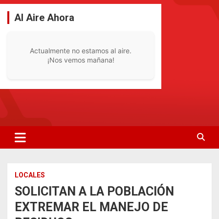
Saltar
al
Al Aire Ahora
contenido
Actualmente no estamos al aire.
¡Nos vemos mañana!
La Radio De Tu Ciudad
Radio Bella Vista 92.1
LOCALES
SOLICITAN A LA POBLACIÓN
EXTREMAR EL MANEJO DE