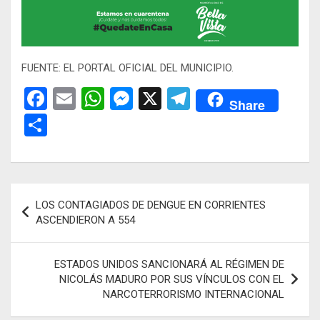
FUENTE: EL PORTAL OFICIAL DEL MUNICIPIO.
F
E
W
M
X
T
Share
a
m
h
es
el
C
ce
ail
at
se
e
o
b
s
n
gr
m
o
A
g
a
p
Navegación
LOS CONTAGIADOS DE DENGUE EN CORRIENTES
o
p
er
m
ar
de
ASCENDIERON A 554
k
p
tir
entradas
ESTADOS UNIDOS SANCIONARÁ AL RÉGIMEN DE
NICOLÁS MADURO POR SUS VÍNCULOS CON EL
NARCOTERRORISMO INTERNACIONAL