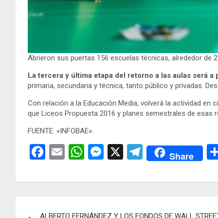
Abrieron sus puertas 156 escuelas técnicas, alrededor de 
La tercera y última etapa del retorno a las aulas será a 
primaria, secundaria y técnica, tanto público y privadas. 
Con relación a la Educación Media, volverá la actividad en
que Liceos Propuesta 2016 y planes semestrales de esas r
FUENTE: «INFOBAE».
F
E
W
M
X
T
Share
a
m
h
es
el
ce
ail
at
se
e
b
s
n
gr
Navegación
o
A
g
a
ALBERTO FERNÁNDEZ Y LOS FONDOS DE WALL STREET