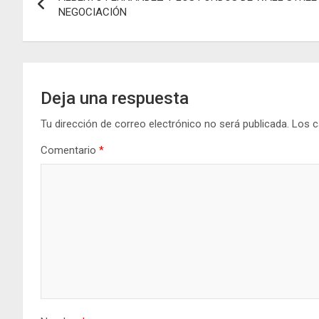
de
o
p
er
m
NEGOCIACIÓN
k
p
entradas
Deja una respuesta
Tu dirección de correo electrónico no será publicada.
Los c
Comentario
*