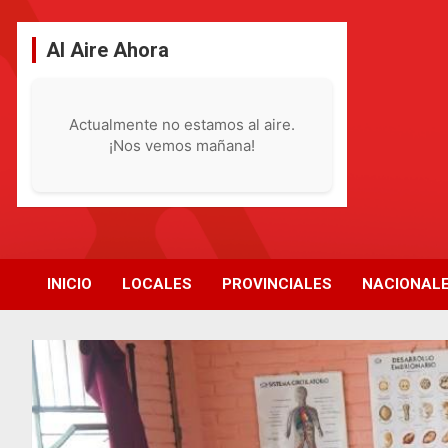
Saltar
al
Al Aire Ahora
contenido
Actualmente no estamos al aire.
¡Nos vemos mañana!
INICIO
LOCALES
PROVINCIALES
NACIONAL