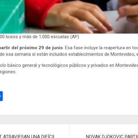
200 liceos y más de 1.000 escuelas (AP)
partir del próximo 29 de junio
. Esa fase incluye la reapertura en 
Desde esa semana sí están incluidos establecimientos de Montevideo, 
 ciclo básico general y tecnológicos públicos y privados en Montevid
egiones.
C
o
m
p
ar
 ATRAVIESAN UNA DIFÍCIL
NOVAK DJOKOVIC PARTIC