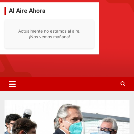
Saltar
al
Al Aire Ahora
contenido
Actualmente no estamos al aire.
¡Nos vemos mañana!
La Radio De Tu Ciudad
Radio Bella Vista 92.1