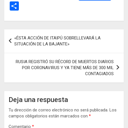
a
m
h
es
el
C
ce
ail
at
se
e
o
b
s
n
gr
m
o
A
g
a
p
Navegación
«ÉSTA ACCIÓN DE ITAIPÚ SOBRELLEVARÁ LA
o
p
er
m
ar
de
SITUACIÓN DE LA BAJANTE»
k
p
tir
entradas
RUSIA REGISTRÓ SU RÉCORD DE MUERTOS DIARIOS
POR CORONAVIRUS Y YA TIENE MÁS DE 300 MIL
CONTAGIADOS
Deja una respuesta
Tu dirección de correo electrónico no será publicada.
Los
campos obligatorios están marcados con
*
Comentario
*