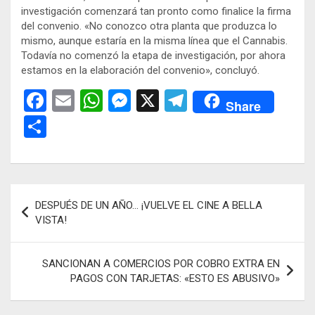
investigación comenzará tan pronto como finalice la firma
del convenio. «No conozco otra planta que produzca lo
mismo, aunque estaría en la misma línea que el Cannabis.
Todavía no comenzó la etapa de investigación, por ahora
estamos en la elaboración del convenio», concluyó.
F
E
W
M
X
T
Share
a
m
h
es
el
C
ce
ail
at
se
e
o
b
s
n
gr
m
o
A
g
a
p
Navegación
DESPUÉS DE UN AÑO… ¡VUELVE EL CINE A BELLA
o
p
er
m
ar
de
VISTA!
k
p
tir
entradas
SANCIONAN A COMERCIOS POR COBRO EXTRA EN
PAGOS CON TARJETAS: «ESTO ES ABUSIVO»