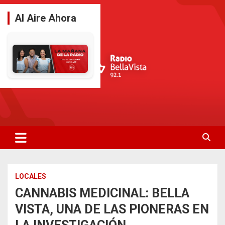
Saltar
al
Al Aire Ahora
contenido
La Radio De Tu Ciudad
Radio Bella Vista 92.1
LOCALES
CANNABIS MEDICINAL: BELLA
VISTA, UNA DE LAS PIONERAS EN