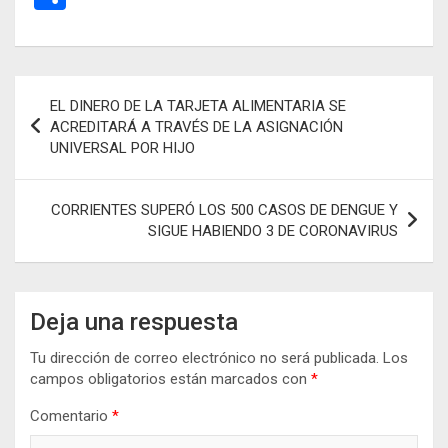
ce
ail
at
se
e
o
b
s
n
gr
m
o
A
g
a
p
Navegación
EL DINERO DE LA TARJETA ALIMENTARIA SE
o
p
er
m
ar
de
ACREDITARÁ A TRAVÉS DE LA ASIGNACIÓN
k
p
tir
UNIVERSAL POR HIJO
entradas
CORRIENTES SUPERÓ LOS 500 CASOS DE DENGUE Y
SIGUE HABIENDO 3 DE CORONAVIRUS
Deja una respuesta
Tu dirección de correo electrónico no será publicada.
Los
campos obligatorios están marcados con
*
Comentario
*