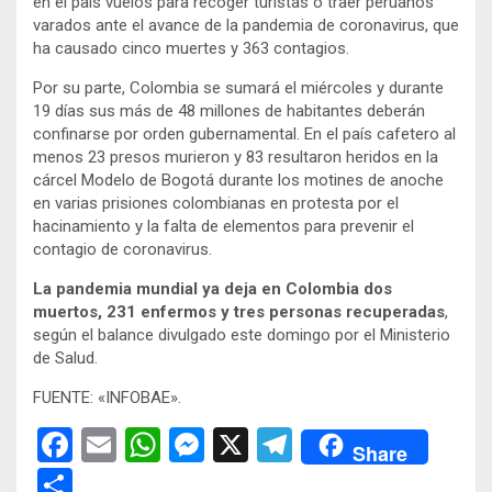
en el país vuelos para recoger turistas o traer peruanos
varados ante el avance de la pandemia de coronavirus, que
ha causado cinco muertes y 363 contagios.
Por su parte, Colombia se sumará el miércoles y durante
19 días sus más de 48 millones de habitantes deberán
confinarse por orden gubernamental. En el país cafetero al
menos 23 presos murieron y 83 resultaron heridos en la
cárcel Modelo de Bogotá durante los motines de anoche
en varias prisiones colombianas en protesta por el
hacinamiento y la falta de elementos para prevenir el
contagio de coronavirus.
La pandemia mundial ya deja en Colombia dos
muertos, 231 enfermos y tres personas recuperadas
,
según el balance divulgado este domingo por el Ministerio
de Salud.
FUENTE: «INFOBAE».
F
E
W
M
X
T
Share
a
m
h
es
el
C