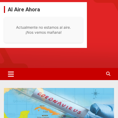
Saltar
al
Al Aire Ahora
contenido
Actualmente no estamos al aire.
¡Nos vemos mañana!
La Radio De Tu Ciudad
Radio Bella Vista 92.1