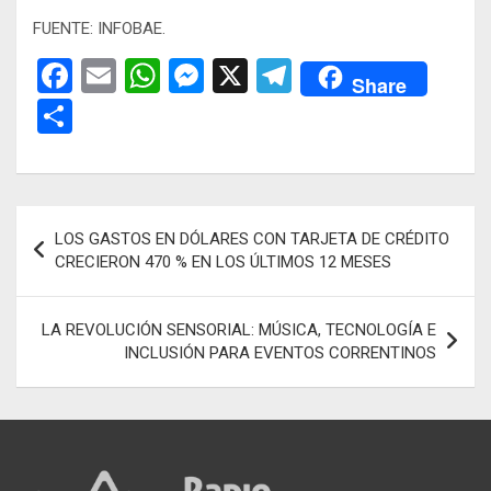
FUENTE: INFOBAE.
F
E
W
M
X
T
Share
a
m
h
es
el
C
ce
ail
at
se
e
o
b
s
n
gr
m
o
A
g
a
p
Navegación
LOS GASTOS EN DÓLARES CON TARJETA DE CRÉDITO
o
p
er
m
ar
de
CRECIERON 470 % EN LOS ÚLTIMOS 12 MESES
k
p
tir
entradas
LA REVOLUCIÓN SENSORIAL: MÚSICA, TECNOLOGÍA E
INCLUSIÓN PARA EVENTOS CORRENTINOS