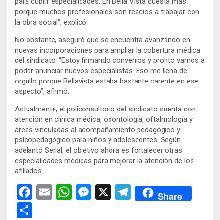
para cubrir especialidades. En Bella Vista cuesta más
porque muchos profesionales son reacios a trabajar con
la obra social”, explicó.
No obstante, aseguró que se encuentra avanzando en
nuevas incorporaciones para ampliar la cobertura médica
del sindicato. “Estoy firmando convenios y pronto vamos a
poder anunciar nuevos especialistas. Eso me llena de
orgullo porque Bellavista estaba bastante carente en ese
aspecto”, afirmó.
Actualmente, el policonsultorio del sindicato cuenta con
atención en clínica médica, odontología, oftalmología y
áreas vinculadas al acompañamiento pedagógico y
psicopedagógico para niños y adolescentes. Según
adelantó Serial, el objetivo ahora es fortalecer otras
especialidades médicas para mejorar la atención de los
afiliados.
F
E
W
M
X
T
Share
a
m
h
es
el
C