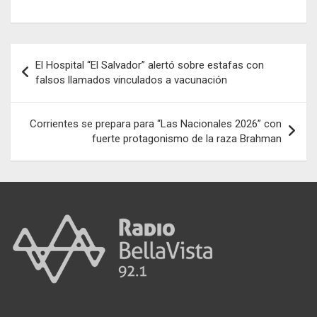
ce
ail
at
se
e
o
b
s
n
gr
m
o
A
g
a
p
Navegación
El Hospital “El Salvador” alertó sobre estafas con
o
p
er
m
ar
de
falsos llamados vinculados a vacunación
k
p
tir
entradas
Corrientes se prepara para “Las Nacionales 2026” con
fuerte protagonismo de la raza Brahman