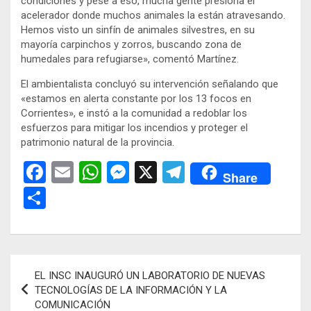
condiciones y pese a eso, mucha gente presiona el
acelerador donde muchos animales la están atravesando.
Hemos visto un sinfín de animales silvestres, en su
mayoría carpinchos y zorros, buscando zona de
humedales para refugiarse», comentó Martínez.
El ambientalista concluyó su intervención señalando que
«estamos en alerta constante por los 13 focos en
Corrientes», e instó a la comunidad a redoblar los
esfuerzos para mitigar los incendios y proteger el
patrimonio natural de la provincia.
F
E
W
M
X
T
Share
a
m
h
es
el
C
ce
ail
at
se
e
o
b
s
n
gr
m
o
A
g
a
p
Navegación
EL INSC INAUGURÓ UN LABORATORIO DE NUEVAS
o
p
er
m
ar
de
TECNOLOGÍAS DE LA INFORMACIÓN Y LA
k
p
tir
COMUNICACIÓN
entradas