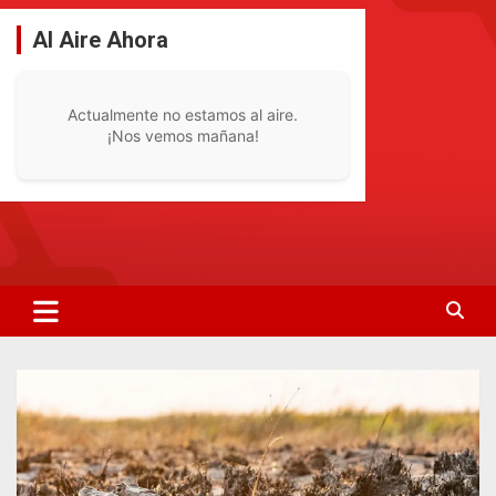
Saltar
al
Al Aire Ahora
contenido
Actualmente no estamos al aire.
¡Nos vemos mañana!
La Radio De Tu Ciudad
Radio Bella Vista 92.1