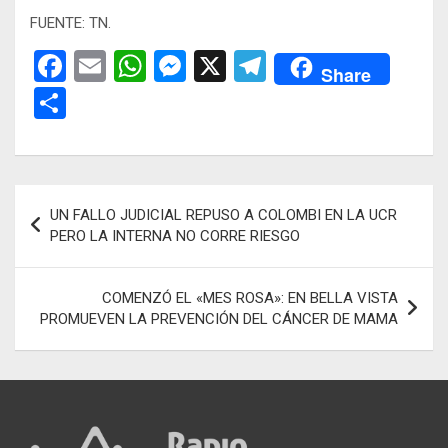
FUENTE: TN.
F
E
W
M
X
T
Share
a
m
h
es
el
C
ce
ail
at
se
e
o
b
s
n
gr
m
o
A
g
a
p
Navegación
UN FALLO JUDICIAL REPUSO A COLOMBI EN LA UCR
o
p
er
m
ar
de
PERO LA INTERNA NO CORRE RIESGO
k
p
tir
entradas
COMENZÓ EL «MES ROSA»: EN BELLA VISTA
PROMUEVEN LA PREVENCIÓN DEL CÁNCER DE MAMA