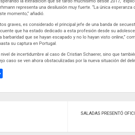
perando la extradición que se tardó muchísimo desde 2017,” explic
 Lorhmann representa una desilusión muy fuerte. “La única esperanza
este momento,” añadió.
tos graves, es considerado el principal jefe de una banda de secue
delincuente que ha estado dedicado a esta profesión desde su adol
na barbaridad que se hayan escapado y no lo hayan visto online,” c
asta su captura en Portugal.
el de incertidumbre al caso de Cristian Schaerer, sino que también h
ejo caso se ven ahora obstaculizadas por la nueva situación del deli
C
o
m
p
ar
SALADAS PRESENTÓ OFICIA
tir