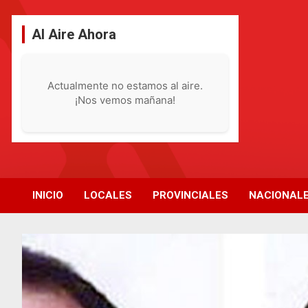
Saltar
al
Al Aire Ahora
contenido
Actualmente no estamos al aire.
¡Nos vemos mañana!
INICIO
LOCALES
PROVINCIALES
NACIONAL