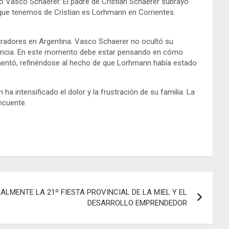
ó Vasco Schaerer. El padre de Cristian Schaerer subrayó
 que tenemos de Cristian es Lorhmann en Corrientes.
stradores en Argentina. Vasco Schaerer no ocultó su
escencia. En este momento debe estar pensando en cómo
omentó, refiriéndose al hecho de que Lorhmann había estado
a intensificado el dolor y la frustración de su familia. La
ncuente.
LMENTE LA 21º FIESTA PROVINCIAL DE LA MIEL Y EL
DESARROLLO EMPRENDEDOR