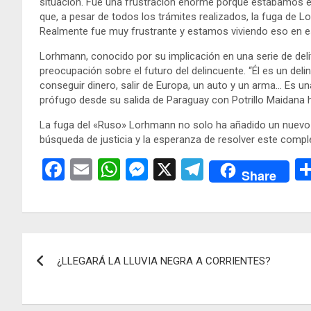
situación. Fue una frustración enorme porque estábamos es
que, a pesar de todos los trámites realizados, la fuga de
Realmente fue muy frustrante y estamos viviendo eso en 
Lorhmann, conocido por su implicación en una serie de deli
preocupación sobre el futuro del delincuente. “Él es un 
conseguir dinero, salir de Europa, un auto y un arma… Es u
prófugo desde su salida de Paraguay con Potrillo Maidana h
La fuga del «Ruso» Lorhmann no solo ha añadido un nuevo niv
búsqueda de justicia y la esperanza de resolver este compl
F
E
W
M
X
T
Share
a
m
h
es
el
ce
ail
at
se
e
b
s
n
gr
Navegación
o
A
g
a
¿LLEGARÁ LA LLUVIA NEGRA A CORRIENTES?
de
o
p
er
m
k
p
entradas